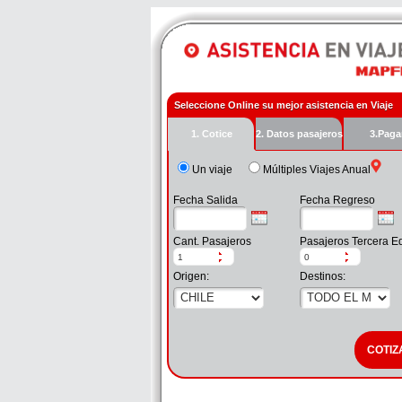
Seleccione Online su mejor asistencia en Viaje
1. Cotice
2. Datos pasajeros
3.Paga
Un viaje
Múltiples Viajes Anual
Fecha Salida
Fecha Regreso
Cant. Pasajeros
Pasajeros Tercera E
Origen:
Destinos: