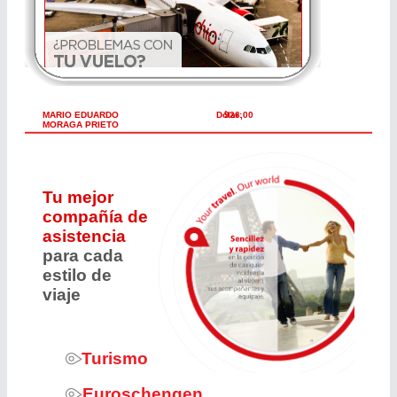
MARIO EDUARDO
Dólar:
926,00
MORAGA PRIETO
Tu mejor
compañía de
asistencia
para cada
estilo de
viaje
Turismo
Euroschengen